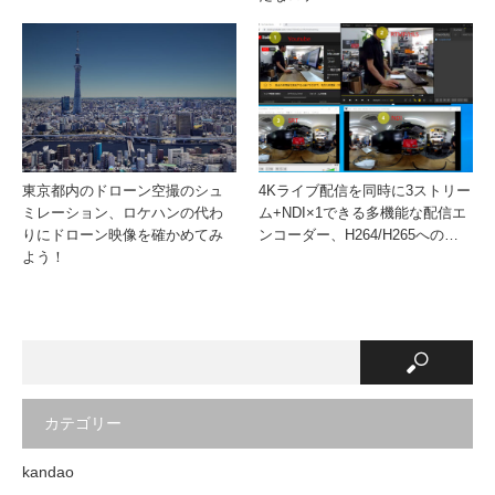
東京都内のドローン空撮のシュ
4Kライブ配信を同時に3ストリー
ミレーション、ロケハンの代わ
ム+NDI×1できる多機能な配信エ
りにドローン映像を確かめてみ
ンコーダー、H264/H265への…
よう！
カテゴリー
kandao