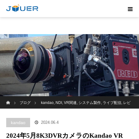
ホーム
ブログ
kandao
,
NDI
,
VR関連
,
システム製作
,
ライブ配信
,
レビ
ュー
,
技術blog
2024年5月8K3DVRカメラのKandao VR Cam：新バー
kandao
2024.06.4
ジョンにてSRTとNDIとSDI出力に対応しました。
2024年5月8K3DVRカメラのKandao VR