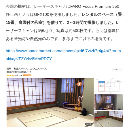
今回の機材は、レーザースキャナはFARO Focus Premium 350、
静止画カメラはGFX100を使用しました。
レンタルスペース（畳
15畳、庭園付の和室）を借りて、
2～3時間で撮影しました。
レ
ーザースキャンは約6地点、写真は約500枚です。照明は部屋に
ある蛍光灯や自然光のみです。参考までに以下の場所です。
https://www.spacemarket.com/spaces/gxd6f7vtzk7r4g4a/?room_
uid=ylvT2Yzkz8MmPDZY