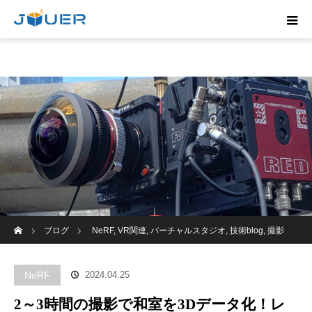
ホーム
ブログ
NeRF
,
VR関連
,
バーチャルスタジオ
,
技術blog
,
撮影
2～3時間の撮影で和室を3Dデータ化！レーザースキャンは約6地点、写
NeRF
2024.04.25
真は約500枚です。照明は部屋にある蛍光灯や自然光のみフォトグラメトリ
2～3時間の撮影で和室を3Dデータ化！レ