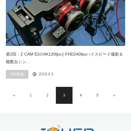
第2回：Z CAM E2の4K120fpsとFHD240fpsハイスピード撮影＆
複数台シン…
VR関連
2019.4.3
«
1
2
3
4
5
»