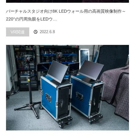
バーチャルスタジオ向け8K LEDウォール用の高画質映像制作～
220°の円周魚眼をLEDウ…
VR関連
2022.6.8